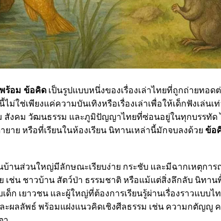
 พร้อม ข้อคิด
เป็นรูปแบบหนึ่งของเรื่องเล่าไทยที่ถูกถ่ายทอด
้ไม่ใช่เพียงแค่ความบันเทิงหรือเรื่องเล่าเพื่อให้เด็กฟังเล่นเท
สังคม วัฒนธรรม และภูมิปัญญาไทยที่ซ่อนอยู่ในทุกบรรทัด ไม
ตายาย หรือที่เรียนในห้องเรียน นิทานเหล่านี้มักจบลงด้วย
ข้อค
นบ้านส่วนใหญ่มีลักษณะเรียบง่าย กระชับ และมีฉากเหตุการณ์ท
ช่น ชาวบ้าน สัตว์ป่า ธรรมชาติ หรือแม้แต่สิ่งลึกลับ นิทานพื
ด็ก เยาวชน และผู้ใหญ่ที่ต้องการเรียนรู้ผ่านเรื่องราวแบบไทย
ะผลลัพธ์ พร้อมแฝงแนวคิดเชิงศีลธรรม เช่น ความกตัญญู คว
ตา