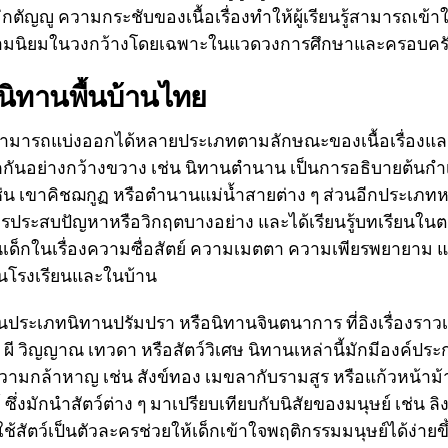
ตัญญู ความกระชับของเนื้อเรื่องทำให้ผู้เรียนรู้สามารถเข้
ความนิยมในวงกว้างโดยเฉพาะในแวดวงการศึกษาและครอบคร
ิทานพื้นบ้านไทย
สามารถแบ่งออกได้หลายประเภทตามลักษณะของเนื้อเรื่องแล
ี่รู้จักกันอย่างกว้างขวาง เช่น นิทานตำนาน เป็นการอธิบายต้น
 เช่น เขาคิชฌกูฏ หรือตำนานแม่น้ำสายต่าง ๆ ส่วนอีกประเภท
ละครประสบปัญหาหรือวิกฤตบางอย่าง และได้เรียนรู้บทเรียนใ
นเด็กในเรื่องความซื่อสัตย์ ความเมตตา ความเพียรพยายาม แ
ั้งในโรงเรียนและในบ้าน
านประเภทนิทานปรัมปรา หรือนิทานจินตนาการ ที่อิงเรื่องรา
 เช่น ผี วิญญาณ เทวดา หรือสัตว์วิเศษ นิทานเหล่านี้มักมีองค
มกล้าหาญ เช่น สังข์ทอง เมขลากับรามสูร หรือแก้วหน้าม้า 
ซึ่งมักนำสัตว์ต่าง ๆ มาเปรียบเทียบกับนิสัยของมนุษย์ เช่น ลิงเ
รใช้สัตว์เป็นตัวละครช่วยให้เด็กเข้าใจพฤติกรรมมนุษย์ได้ง่า