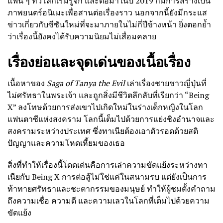
แฟน ๆ ทั่วโลกเริ่มรู้จัก และต่อมาในปี 2019 ก็มีการสร้างเป็น
ภาพยนตร์อนิเมะเพื่อสานต่อเรื่องราว นอกจากนี้ยังมีกระแส
ข่าวเกี่ยวกับซีซันใหม่ที่จะมาภายในไม่กี่ปีข้างหน้า ยิ่งตอกย้ำ
ว่าเรื่องนี้ยังคงได้รับความนิยมไม่เสื่อมคลาย
เรื่องย่อและจุดเด่นของเนื้อเรื่อง
เนื้อหาของ
Saga of Tanya the Evil
เล่าเรื่องชายชาวญี่ปุ่นที่
ไม่ศรัทธาในพระเจ้า และถูกสิ่งมีชีวิตลึกลับที่เรียกว่า “Being
X” ลงโทษด้วยการส่งเขาไปเกิดใหม่ในร่างเด็กหญิงในโลก
แฟนตาซีแห่งสงคราม โลกนี้เต็มไปด้วยการแย่งชิงอำนาจและ
สงครามระหว่างประเทศ ซึ่งทาเนียต้องเอาตัวรอดด้วยสติ
ปัญญาและความโหดเหี้ยมของเธอ
สิ่งที่ทำให้เรื่องนี้โดดเด่นคือการเล่าความขัดแย้งระหว่างทา
เนียกับ Being X การต่อสู้ไม่ใช่แค่ในสนามรบ แต่ยังเป็นการ
ท้าทายศรัทธาและชะตากรรมของมนุษย์ ทำให้ผู้ชมตั้งคำถาม
ถึงความเชื่อ ความดี และความเลวในโลกที่เต็มไปด้วยความ
ขัดแย้ง