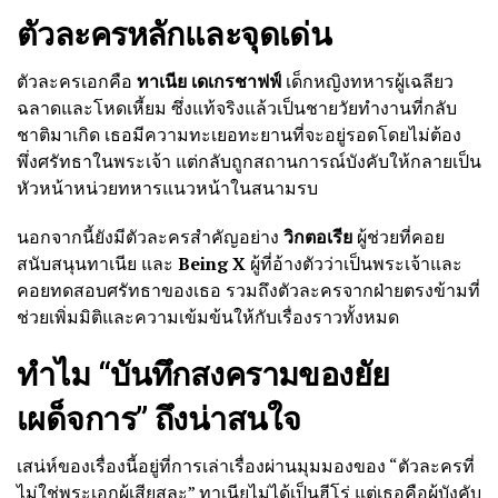
ตัวละครหลักและจุดเด่น
ตัวละครเอกคือ
ทาเนีย เดเกรชาฟฟ์
เด็กหญิงทหารผู้เฉลียว
ฉลาดและโหดเหี้ยม ซึ่งแท้จริงแล้วเป็นชายวัยทำงานที่กลับ
ชาติมาเกิด เธอมีความทะเยอทะยานที่จะอยู่รอดโดยไม่ต้อง
พึ่งศรัทธาในพระเจ้า แต่กลับถูกสถานการณ์บังคับให้กลายเป็น
หัวหน้าหน่วยทหารแนวหน้าในสนามรบ
นอกจากนี้ยังมีตัวละครสำคัญอย่าง
วิกตอเรีย
ผู้ช่วยที่คอย
สนับสนุนทาเนีย และ
Being X
ผู้ที่อ้างตัวว่าเป็นพระเจ้าและ
คอยทดสอบศรัทธาของเธอ รวมถึงตัวละครจากฝ่ายตรงข้ามที่
ช่วยเพิ่มมิติและความเข้มข้นให้กับเรื่องราวทั้งหมด
ทำไม “บันทึกสงครามของยัย
เผด็จการ” ถึงน่าสนใจ
เสน่ห์ของเรื่องนี้อยู่ที่การเล่าเรื่องผ่านมุมมองของ “ตัวละครที่
ไม่ใช่พระเอกผู้เสียสละ” ทาเนียไม่ได้เป็นฮีโร่ แต่เธอคือผู้บังคับ