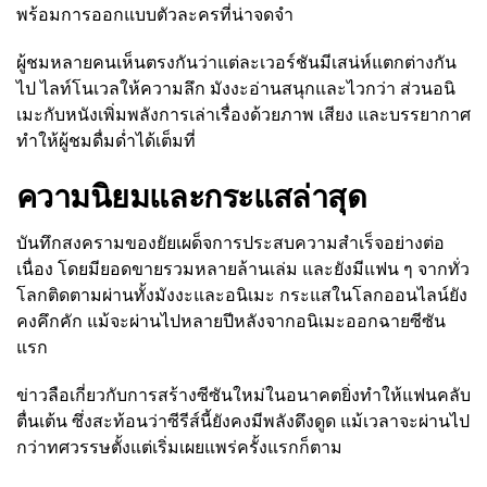
พร้อมการออกแบบตัวละครที่น่าจดจำ
ผู้ชมหลายคนเห็นตรงกันว่าแต่ละเวอร์ชันมีเสน่ห์แตกต่างกัน
ไป ไลท์โนเวลให้ความลึก มังงะอ่านสนุกและไวกว่า ส่วนอนิ
เมะกับหนังเพิ่มพลังการเล่าเรื่องด้วยภาพ เสียง และบรรยากาศ
ทำให้ผู้ชมดื่มด่ำได้เต็มที่
ความนิยมและกระแสล่าสุด
บันทึกสงครามของยัยเผด็จการประสบความสำเร็จอย่างต่อ
เนื่อง โดยมียอดขายรวมหลายล้านเล่ม และยังมีแฟน ๆ จากทั่ว
โลกติดตามผ่านทั้งมังงะและอนิเมะ กระแสในโลกออนไลน์ยัง
คงคึกคัก แม้จะผ่านไปหลายปีหลังจากอนิเมะออกฉายซีซัน
แรก
ข่าวลือเกี่ยวกับการสร้างซีซันใหม่ในอนาคตยิ่งทำให้แฟนคลับ
ตื่นเต้น ซึ่งสะท้อนว่าซีรีส์นี้ยังคงมีพลังดึงดูด แม้เวลาจะผ่านไป
กว่าทศวรรษตั้งแต่เริ่มเผยแพร่ครั้งแรกก็ตาม