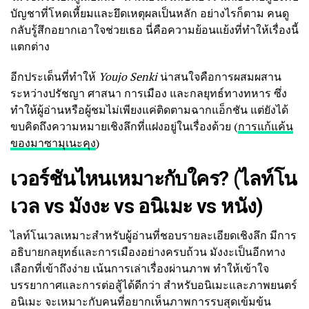
บัญชาที่โหดเหี้ยมและยึดเหตุผลเป็นหลัก อย่างไรก็ตาม คนดู
กลับรู้สึกอยากเอาใจช่วยเธอ นี่คือความย้อนแย้งที่ทำให้เรื่องนี้
แตกต่าง
อีกประเด็นที่ทำให้
Youjo Senki
น่าสนใจคือการผสมผสาน
ระหว่างปรัชญา ศาสนา การเมือง และกลยุทธ์ทางทหาร ซึ่ง
ทำให้ผู้อ่านหรือผู้ชมไม่เพียงแค่ติดตามฉากแอ็กชัน แต่ยังได้
ขบคิดถึงความหมายเชิงลึกที่แฝงอยู่ในเรื่องด้วย (
การแก้แค้น
ของมาซามุเนะคุง
)
เวอร์ชันไหนเหมาะกับใคร? (ไลท์โน
เวล vs มังงะ vs อนิเมะ vs หนัง)
ไลท์โนเวลเหมาะสำหรับผู้อ่านที่ชอบรายละเอียดเชิงลึก มีการ
อธิบายกลยุทธ์และการเมืองอย่างครบถ้วน มังงะเป็นอีกทาง
เลือกที่เข้าถึงง่าย เน้นการเล่าเรื่องผ่านภาพ ทำให้เข้าใจ
บรรยากาศและการต่อสู้ได้ดีกว่า สำหรับอนิเมะและภาพยนตร์
อนิเมะ จะเหมาะกับคนที่อยากเห็นภาพการรบสุดเข้มข้น