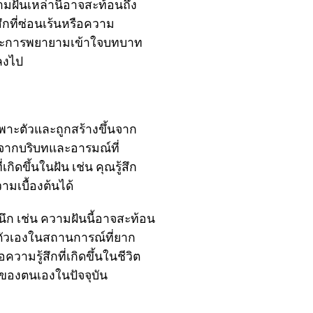
ามฝันเหล่านี้อาจสะท้อนถึง
ึกที่ซ่อนเร้นหรือความ
ันและการพยายามเข้าใจบทบาท
ปลงไป
พาะตัวและถูกสร้างขึ้นจาก
าจากบริบทและอารมณ์ที่
ิดขึ้นในฝัน เช่น คุณรู้สึก
ามเบื้องต้นได้
นึก เช่น ความฝันนี้อาจสะท้อน
ตัวเองในสถานการณ์ที่ยาก
ามรู้สึกที่เกิดขึ้นในชีวิต
์ของตนเองในปัจจุบัน