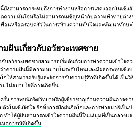
นี้ยังสามารถกระทบถึงการทำงานหรือการแสดงออกในเชิงสัง
ขาดความมั่นใจหรือไม่สามารถเผชิญหน้ากับความท้าทายต่างๆ ได้
พื่อนหรือครอบครัวในการสร้างความมั่นใจและพัฒนาทักษะ
มฝันเกี่ยวกับอวัยวะเพศชาย
กับอวัยวะเพศชายสามารถเริ่มต้นด้วยการทำความเข้าใจความ
าว่าความฝันนี้มีความหมายในระดับไหนและมีผลกระทบเชิงบว
ใจให้สามารถรับรู้และจัดการกับความรู้สึกที่เกิดขึ้นได้ เป็นวิ
ไม่สบายใจที่อาจเกิดขึ้น
บ่อยครั้ง การพบนักจิตวิทยาหรือผู้เชี่ยวชาญด้านความฝันอา
บตัวในเชิงจิตใจ อีกทั้งการฝึกฝนจิตใจและการทำสมาธิเป็
ทำให้ผู้ฝันสามารถเข้าใจความฝันนี้ในแง่มุมที่เป็นกลาง
เหตุการณ์ที่เกิดขึ้น