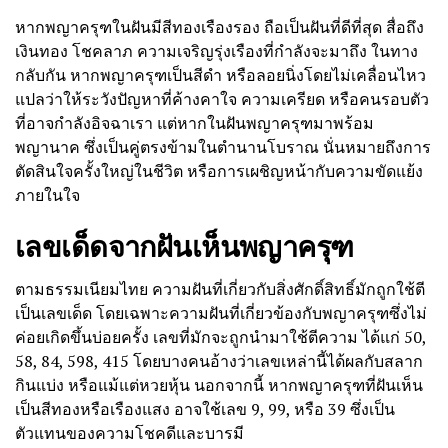
หากพญาครุฑในฝันมีสีทองเรืองรอง ถือเป็นฝันที่ดีที่สุด สื่อถึง
เงินทอง โชคลาภ ความเจริญรุ่งเรืองที่กำลังจะมาถึง ในทาง
กลับกัน หากพญาครุฑเป็นสีดำ หรือลอยนิ่งโดยไม่เคลื่อนไหว
แปลว่าให้ระวังปัญหาที่ค้างคาใจ ความเครียด หรือคนรอบตัว
ที่อาจกำลังอิจฉาเรา แต่หากในฝันพญาครุฑมาพร้อม
พญานาค ซึ่งเป็นคู่ตรงข้ามในตำนานโบราณ นั่นหมายถึงการ
ตัดสินใจครั้งใหญ่ในชีวิต หรือการเผชิญหน้ากับความขัดแย้ง
ภายในใจ
เลขเด็ดจากฝันเห็นพญาครุฑ
ตามธรรมเนียมไทย ความฝันที่เกี่ยวกับสิ่งศักดิ์สิทธิ์มักถูกใช้ตี
เป็นเลขเด็ด โดยเฉพาะความฝันที่เกี่ยวข้องกับพญาครุฑซึ่งไม่
ค่อยเกิดขึ้นบ่อยครั้ง เลขที่มักจะถูกนำมาใช้ตีความ ได้แก่ 50,
58, 84, 598, 415 โดยบางคนอ้างว่าเลขเหล่านี้ได้ผลกับสลาก
กินแบ่ง หรือแม้แต่หวยหุ้น นอกจากนี้ หากพญาครุฑที่ฝันเห็น
เป็นสีทองหรือเรืองแสง อาจใช้เลข 9, 99, หรือ 39 ซึ่งเป็น
ตัวแทนของความโชคดีและบารมี