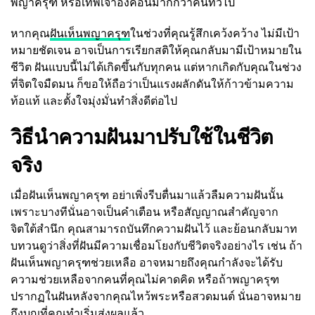
พญาครุฑ หรือเทพเจ้าองค์อื่นมากกว่าคนทั่วไป
หากคุณ
ฝันเห็นพญาครุฑ
ในช่วงที่คุณรู้สึกเคว้งคว้าง ไม่มีเป้า
หมายชัดเจน อาจเป็นการเรียกสติให้คุณกลับมามีเป้าหมายใน
ชีวิต ฝันแบบนี้ไม่ได้เกิดขึ้นกับทุกคน แต่หากเกิดกับคุณในช่วง
ที่จิตใจมืดมน ก็ขอให้ถือว่าเป็นแรงผลักดันให้ก้าวข้ามความ
ท้อแท้ และตั้งใจมุ่งมั่นทำสิ่งดีต่อไป
วิธีนำความฝันมาปรับใช้ในชีวิต
จริง
เมื่อฝันเห็นพญาครุฑ อย่าเพิ่งรีบตื่นมาแล้วลืมความฝันนั้น
เพราะบางทีนั่นอาจเป็นคำเตือน หรือสัญญาณสำคัญจาก
จิตใต้สำนึก คุณสามารถบันทึกความฝันไว้ และย้อนกลับมาท
บทวนดูว่าสิ่งที่ฝันมีความเชื่อมโยงกับชีวิตจริงอย่างไร เช่น ถ้า
ฝันเห็นพญาครุฑช่วยเหลือ อาจหมายถึงคุณกำลังจะได้รับ
ความช่วยเหลือจากคนที่คุณไม่คาดคิด หรือถ้าพญาครุฑ
ปรากฏในฝันหลังจากคุณไหว้พระหรือสวดมนต์ นั่นอาจหมาย
ถึงบุญที่คุณทำเริ่มส่งผลแล้ว