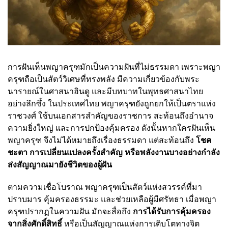
การฝันเห็นพญาครุฑมักเป็นความฝันที่ไม่ธรรมดา เพราะพญา
ครุฑถือเป็นสัตว์วิเศษที่ทรงพลัง มีความเกี่ยวข้องกับพระ
นารายณ์ในศาสนาฮินดู และมีบทบาทในพุทธศาสนาไทย
อย่างลึกซึ้ง ในประเทศไทย พญาครุฑยังถูกยกให้เป็นตราแห่ง
ราชวงศ์ ใช้บนเอกสารสำคัญของราชการ สะท้อนถึงอำนาจ
ความยิ่งใหญ่ และการปกป้องคุ้มครอง ดังนั้นหากใครฝันเห็น
พญาครุฑ จึงไม่ได้หมายถึงเรื่องธรรมดา แต่สะท้อนถึง
โชค
ชะตา การเปลี่ยนแปลงครั้งสำคัญ หรือพลังงานบางอย่างกำลัง
ส่งสัญญาณมายังชีวิตของผู้ฝัน
ตามความเชื่อโบราณ พญาครุฑเป็นสัตว์แห่งสวรรค์ที่มา
ปราบมาร คุ้มครองธรรมะ และช่วยเหลือผู้มีศรัทธา เมื่อพญา
ครุฑปรากฏในความฝัน มักจะสื่อถึง
การได้รับการคุ้มครอง
จากสิ่งศักดิ์สิทธิ์
หรือเป็นสัญญาณแห่งการเติบโตทางจิต