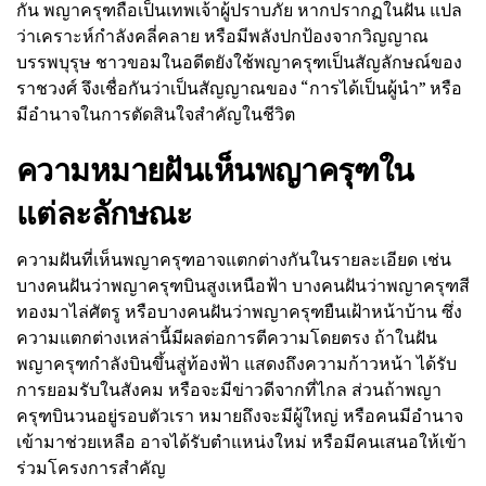
กัน พญาครุฑถือเป็นเทพเจ้าผู้ปราบภัย หากปรากฏในฝัน แปล
ว่าเคราะห์กำลังคลี่คลาย หรือมีพลังปกป้องจากวิญญาณ
บรรพบุรุษ ชาวขอมในอดีตยังใช้พญาครุฑเป็นสัญลักษณ์ของ
ราชวงศ์ จึงเชื่อกันว่าเป็นสัญญาณของ “การได้เป็นผู้นำ” หรือ
มีอำนาจในการตัดสินใจสำคัญในชีวิต
ความหมายฝันเห็นพญาครุฑใน
แต่ละลักษณะ
ความฝันที่เห็นพญาครุฑอาจแตกต่างกันในรายละเอียด เช่น
บางคนฝันว่าพญาครุฑบินสูงเหนือฟ้า บางคนฝันว่าพญาครุฑสี
ทองมาไล่ศัตรู หรือบางคนฝันว่าพญาครุฑยืนเฝ้าหน้าบ้าน ซึ่ง
ความแตกต่างเหล่านี้มีผลต่อการตีความโดยตรง ถ้าในฝัน
พญาครุฑกำลังบินขึ้นสู่ท้องฟ้า แสดงถึงความก้าวหน้า ได้รับ
การยอมรับในสังคม หรือจะมีข่าวดีจากที่ไกล ส่วนถ้าพญา
ครุฑบินวนอยู่รอบตัวเรา หมายถึงจะมีผู้ใหญ่ หรือคนมีอำนาจ
เข้ามาช่วยเหลือ อาจได้รับตำแหน่งใหม่ หรือมีคนเสนอให้เข้า
ร่วมโครงการสำคัญ