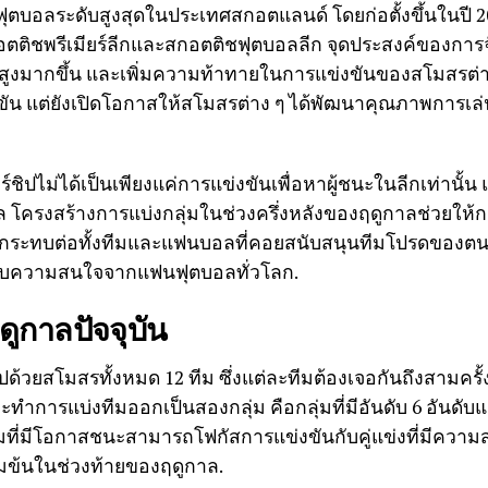
ลีกฟุตบอลระดับสูงสุดในประเทศสกอตแลนด์ โดยก่อตั้งขึ้นใน
ติชพรีเมียร์ลีกและสกอตติชฟุตบอลลีก จุดประสงค์ของการจัด
สูงมากขึ้น และเพิ่มความท้าทายในการแข่งขันของสโมสรต่าง 
ขัน แต่ยังเปิดโอกาสให้สโมสรต่าง ๆ ได้พัฒนาคุณภาพการเ
ชิปไม่ได้เป็นเพียงแค่การแข่งขันเพื่อหาผู้ชนะในลีกเท่านั้น แต
โครงสร้างการแบ่งกลุ่มในช่วงครึ่งหลังของฤดูกาลช่วยให
มีผลกระทบต่อทั้งทีมและแฟนบอลที่คอยสนับสนุนทีมโปรดของตนอย่า
้รับความสนใจจากแฟนฟุตบอลทั่วโลก.
ูกาลปัจจุบัน
ปด้วยสโมสรทั้งหมด 12 ทีม ซึ่งแต่ละทีมต้องเจอกันถึงสามครั
กจะทำการแบ่งทีมออกเป็นสองกลุ่ม คือกลุ่มที่มีอันดับ 6 อันดั
ทีมที่มีโอกาสชนะสามารถโฟกัสการแข่งขันกับคู่แข่งที่มีความส
มข้นในช่วงท้ายของฤดูกาล.