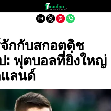
Exit mobile version
้จักกับสกอตติช
ิป: ฟุตบอลที่ยิ่งใหญ่
แลนด์