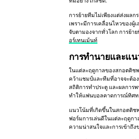
ทีมอย่างใกล้ชิด.
การย้ายทีมไม่เพียงแต่ส่งผล
เพราะมีการเคลื่อนไหวของผู้เล่น
จับตามองจากทั่วโลก การย้ายที
อร์เทนเม้นท์
การทำนายและแนว
ในแต่ละฤดูกาลของสกอตติชพรีเ
คว้าแชมป์และทีมที่อาจจะต้อ
สถิติการทำประตู และผลการพบก
ทำให้แฟนบอลคาดการณ์ทิศทาง
แนวโน้มที่เกิดขึ้นในสกอตติช
ฟอร์มการเล่นดีในแต่ละฤดูกา
ความน่าสนใจและการเข้าถึงขอ