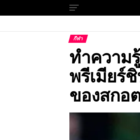
กีฬา
ทำความรู
พรีเมียร์ช
ของสกอต