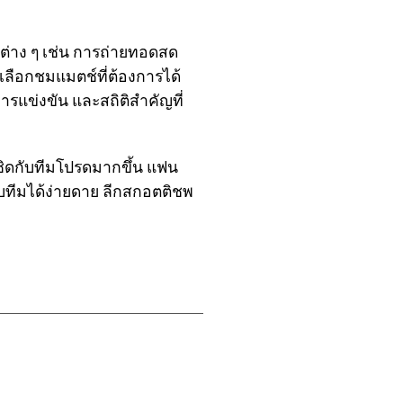
ต่าง ๆ เช่น การถ่ายทอดสด
เลือกชมแมตช์ที่ต้องการได้
แข่งขัน และสถิติสำคัญที่
้ชิดกับทีมโปรดมากขึ้น แฟน
ับทีมได้ง่ายดาย ลีกสกอตติชพ