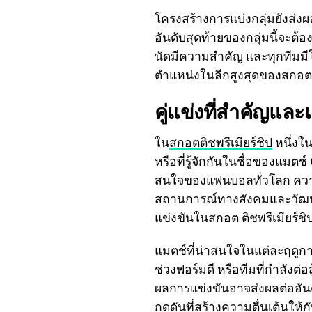
โครงสร้างการแบ่งกลุ่มยังส่งผลต
อันดับสุดท้ายของกลุ่มนี้จะต้
นัดมีความสำคัญ และทุกทีมมี
ตำแหน่งในลีกสูงสุดของสกอต
คู่แข่งที่สำคัญและ
ใน
สกอตติชพรีเมียร์ชิป
หนึ่งใน
หรือที่รู้จักกันในชื่อของแมตช์
สนใจของแฟนบอลทั่วโลก ความเป็
สถานการณ์ทางสังคมและวัฒนธร
แข่งขันในสกอต ติชพรีเมียร์ช
แมตช์ที่น่าสนใจในแต่ละฤดูกาลไ
ช่วงฟอร์มดี หรือทีมที่กำลังต
ผลการแข่งขันอาจส่งผลต่ออั
กดดันที่สร้างความตื่นเต้นให้ก