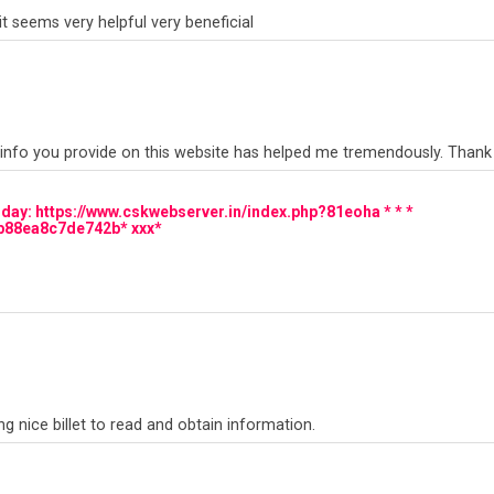
it seems very helpful very beneficial
he info you provide on this website has helped me tremendously. Thank 
oday: https://www.cskwebserver.in/index.php?81eoha * * *
b88ea8c7de742b* ххх*
tling nice billet to read and obtain information.