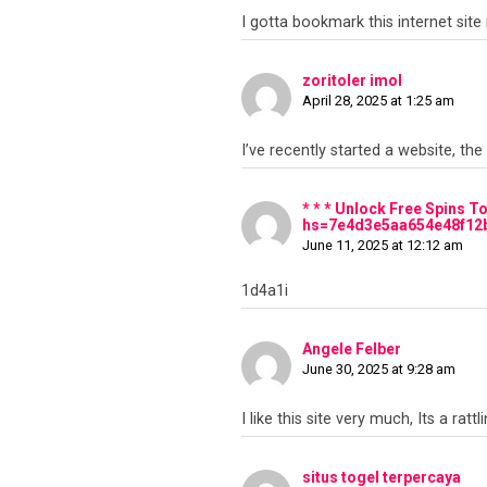
I gotta bookmark this internet site 
zoritoler imol
April 28, 2025 at 1:25 am
I’ve recently started a website, t
* * * Unlock Free Spins T
hs=7e4d3e5aa654e48f12
June 11, 2025 at 12:12 am
1d4a1i
Angele Felber
June 30, 2025 at 9:28 am
I like this site very much, Its a rat
situs togel terpercaya