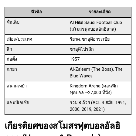
หัวข้อ
รายละเอียด
ชื่อเต็ม
Al Hilal Saudi Football Club
(สโมสรฟุตบอลอัลฮิลาล)
เมือง/ประเทศ
ริยาด, ซาอุดีอาระเบีย
ลีก
ซาอุดีโปรลีก
ก่อตั้ง
1957
ฉายา
Al-Za’eem (The Boss), The
Blue Waves
สนามเหย้า
Kingdom Arena (คอนฟิก
ฟุตบอล ~27,000 ที่นั่ง)
แชมป์เอเชีย
รวม 8 ถ้วย (ACL 4 สมัย: 1991,
2000, 2019, 2021)
เกียรติยศของสโมสรฟุตบอลอัลฮิ