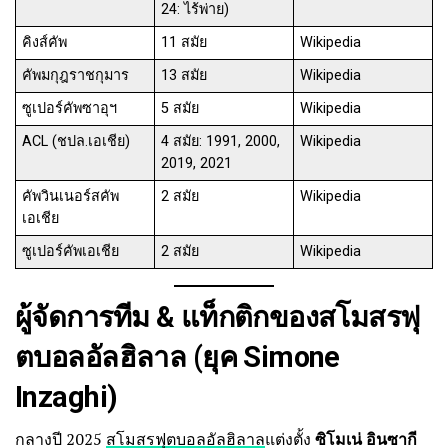
24: ไร้พ่าย)
คิงส์คัพ
11 สมัย
Wikipedia
คัพมกุฎราชกุมาร
13 สมัย
Wikipedia
ซูเปอร์คัพซาอุฯ
5 สมัย
Wikipedia
ACL (ชปล.เอเชีย)
4 สมัย: 1991, 2000,
Wikipedia
2019, 2021
คัพวินเนอร์สคัพ
2 สมัย
Wikipedia
เอเชีย
ซูเปอร์คัพเอเชีย
2 สมัย
Wikipedia
ผู้จัดการทีม & แท็กติกของสโมสรฟุ
ตบอลอัลฮิลาล (ยุค Simone
Inzaghi)
กลางปี 2025
สโมสรฟุตบอลอัลฮิลาล
แต่งตั้ง
ซิโมเน่ อินซากี