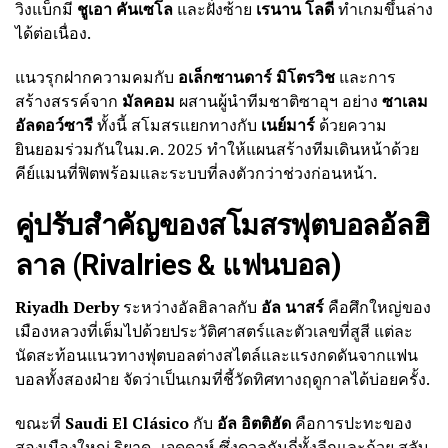
วิงแบ็กมี
ชูเอา คันเซโล
และฝั่งซ้าย
เรนาน โลดี
ทำเกมขึ้นล่าง
ได้ต่อเนื่อง.
แนวรุกฝากความคมกับ
อเล็กซานดาร์ มิโตรวิช
และการ
สร้างสรรค์จาก
มัลคอม
ผสานผู้นำทีมชาติซาอุฯ อย่าง
ซาเลม
อัลดอว์ซารี
ทั้งนี้ สโมสรแยกทางกับ
เนย์มาร์
ด้วยความ
ยินยอมร่วมกันในม.ค. 2025 ทำให้แผนสร้างทีมเดินหน้าด้วย
คีย์แมนที่ฟิตพร้อมและระบบที่ลงตัวกว่าช่วงก่อนหน้า.
คู่ปรับสำคัญของสโมสรฟุตบอลอัลฮิ
ลาล (Rivalries & แฟนบอล)
Riyadh Derby
ระหว่างอัลฮิลาลกับ
อัล นาสร์
คือศึกใหญ่ของ
เมืองหลวงที่เต็มไปด้วยประวัติศาสตร์และตัวเลขที่สูสี แต่ละ
นัดสะท้อนแนวทางฟุตบอลต่างสไตล์และแรงกดดันจากแฟน
บอลทั้งสองฝ่าย จัดว่าเป็นเกมที่ชี้วัดทิศทางฤดูกาลได้บ่อยครั้ง.
ขณะที่
Saudi El Clásico
กับ
อัล อิตติฮัด
คือการปะทะของ
สองเมืองใหญ่ ริยาด–เจดดาห์ ซึ่งดวลกันถี่ทั้งลีกและถ้วย สลับ