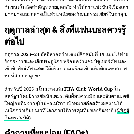
กันชนะในนัดสำคัญหลายยุคสมัย ทำให้การแข่งขันมีเรื่องเล่า
มากมายและกลายเป็นส่วนหนึ่งของวัฒนธรรมเชียร์ในซาอุฯ.
ฤดูกาลล่าสุด & สิ่งที่แฟนบอลควรรู้
ต่อไป
ฤดูกาล
2023–24
อัลฮิลาลคว้าแชมป์ลีกสมัยที่
19
แบบไร้พ่าย
ยิงกระจายและเสียประตูน้อย พร้อมคว้าแชมป์ซูเปอร์คัพ และ
เข้าชิงคิงส์คัพ แสดงให้เห็นความพร้อมเชิงแท็กติกและสภาพ
ทีมที่ลึกกว่าคู่แข่ง.
สำหรับปี 2025 สโมสรลงเล่น
FIFA Club World Cup
ใน
สหรัฐฯ โดยมีรายชื่อนักเตะระดับท็อปครบมือ และจับตาแมตช์
ใหญ่กับทีมจากยุโรป–อเมริกา เป้าหมายคือสร้างผลงานให้
เหนือกว่าเดิมบนเวทีโลกภายใต้การคุมทีมของอินซากี.(
นิพิฏฐ์
อินทรสมบัติ
)
คำถามที่พบบ่อย (FAQs)