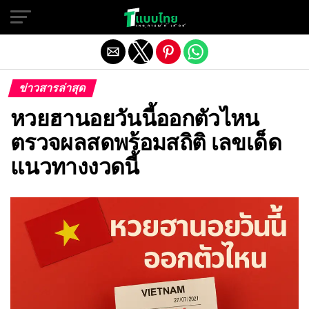
Exit mobile version
ข่าวสารล่าสุด
หวยฮานอยวันนี้ออกตัวไหน
ตรวจผลสดพร้อมสถิติ เลขเด็ด
แนวทางงวดนี้