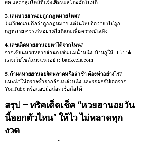
สด และกลุ่มไลน์ที่แจ้งเตือนผลโดยอัตโนมัติ
3. เล่นหวยฮานอยถูกกฎหมายไหม?
ในเวียดนามถือว่าถูกกฎหมาย แต่ในไทยถือว่ายังไม่ถูก
กฎหมาย ควรเล่นอย่างมีสติและเพื่อความบันเทิง
4. เลขเด็ดหวยฮานอยหาได้จากไหน?
จากเซียนหวยหลายสำนัก เช่น แม่น้ำหนึ่ง, บ้านกูให้, TikTok
และเว็บไซต์แนะแนวอย่าง bankeela.com
5. ถ้าผลหวยฮานอยผิดพลาดหรือล่าช้า ต้องทำอย่างไร?
แนะนำให้ตรวจซ้ำจากอีกแหล่งหนึ่ง และรอผลอัปเดตจาก
YouTube หรือแอปมือถือที่เชื่อถือได้
สรุป – ทริคเด็ดเช็ค “หวยฮานอยวัน
นี้ออกตัวไหน” ให้ไว ไม่พลาดทุก
งวด