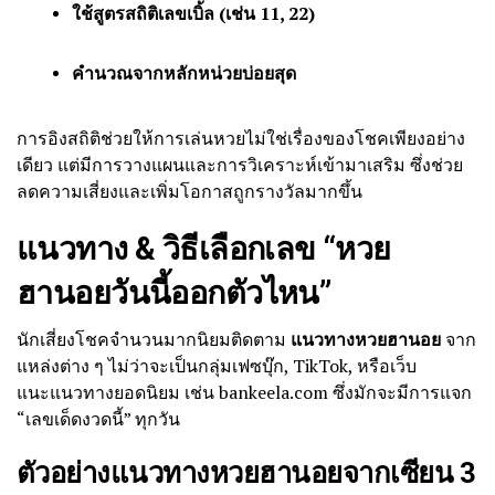
ใช้สูตรสถิติเลขเบิ้ล (เช่น 11, 22)
คำนวณจากหลักหน่วยบ่อยสุด
การอิงสถิติช่วยให้การเล่นหวยไม่ใช่เรื่องของโชคเพียงอย่าง
เดียว แต่มีการวางแผนและการวิเคราะห์เข้ามาเสริม ซึ่งช่วย
ลดความเสี่ยงและเพิ่มโอกาสถูกรางวัลมากขึ้น
แนวทาง & วิธีเลือกเลข “หวย
ฮานอยวันนี้ออกตัวไหน”
นักเสี่ยงโชคจำนวนมากนิยมติดตาม
แนวทางหวยฮานอย
จาก
แหล่งต่าง ๆ ไม่ว่าจะเป็นกลุ่มเฟซบุ๊ก, TikTok, หรือเว็บ
แนะแนวทางยอดนิยม เช่น bankeela.com ซึ่งมักจะมีการแจก
“เลขเด็ดงวดนี้” ทุกวัน
ตัวอย่างแนวทางหวยฮานอยจากเซียน 3