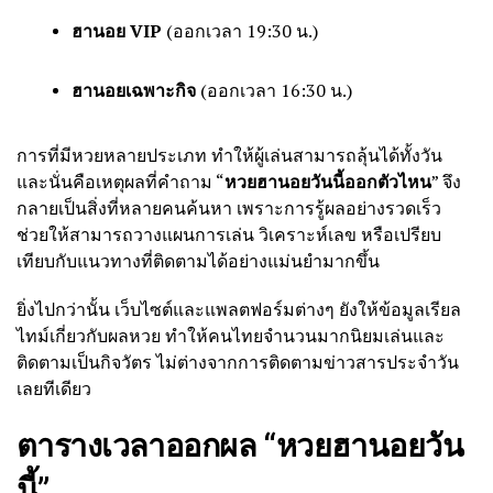
ฮานอย VIP
(ออกเวลา 19:30 น.)
ฮานอยเฉพาะกิจ
(ออกเวลา 16:30 น.)
การที่มีหวยหลายประเภท ทำให้ผู้เล่นสามารถลุ้นได้ทั้งวัน
และนั่นคือเหตุผลที่คำถาม “
หวยฮานอยวันนี้ออกตัวไหน
” จึง
กลายเป็นสิ่งที่หลายคนค้นหา เพราะการรู้ผลอย่างรวดเร็ว
ช่วยให้สามารถวางแผนการเล่น วิเคราะห์เลข หรือเปรียบ
เทียบกับแนวทางที่ติดตามได้อย่างแม่นยำมากขึ้น
ยิ่งไปกว่านั้น เว็บไซต์และแพลตฟอร์มต่างๆ ยังให้ข้อมูลเรียล
ไทม์เกี่ยวกับผลหวย ทำให้คนไทยจำนวนมากนิยมเล่นและ
ติดตามเป็นกิจวัตร ไม่ต่างจากการติดตามข่าวสารประจำวัน
เลยทีเดียว
ตารางเวลาออกผล “หวยฮานอยวัน
นี้”