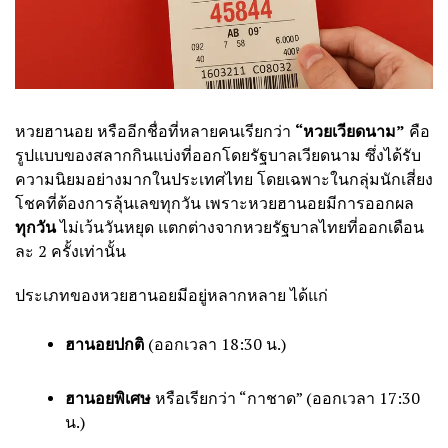
หวยฮานอย หรืออีกชื่อที่หลายคนเรียกว่า
“หวยเวียดนาม”
คือ
รูปแบบของสลากกินแบ่งที่ออกโดยรัฐบาลเวียดนาม ซึ่งได้รับ
ความนิยมอย่างมากในประเทศไทย โดยเฉพาะในกลุ่มนักเสี่ยง
โชคที่ต้องการลุ้นเลขทุกวัน เพราะหวยฮานอยมีการออกผล
ทุกวัน
ไม่เว้นวันหยุด แตกต่างจากหวยรัฐบาลไทยที่ออกเดือน
ละ 2 ครั้งเท่านั้น
ประเภทของหวยฮานอยมีอยู่หลากหลาย ได้แก่
ฮานอยปกติ
(ออกเวลา 18:30 น.)
ฮานอยพิเศษ
หรือเรียกว่า “กาชาด” (ออกเวลา 17:30
น.)