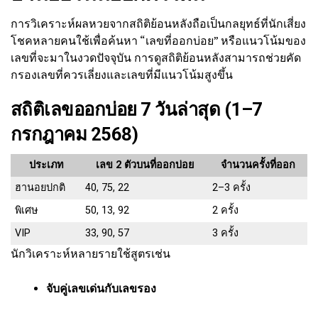
การวิเคราะห์ผลหวยจากสถิติย้อนหลังถือเป็นกลยุทธ์ที่นักเสี่ยง
โชคหลายคนใช้เพื่อค้นหา “เลขที่ออกบ่อย” หรือแนวโน้มของ
เลขที่จะมาในงวดปัจจุบัน การดูสถิติย้อนหลังสามารถช่วยคัด
กรองเลขที่ควรเลี่ยงและเลขที่มีแนวโน้มสูงขึ้น
สถิติเลขออกบ่อย 7 วันล่าสุด (1–7
กรกฎาคม 2568)
ประเภท
เลข 2 ตัวบนที่ออกบ่อย
จำนวนครั้งที่ออก
ฮานอยปกติ
40, 75, 22
2–3 ครั้ง
พิเศษ
50, 13, 92
2 ครั้ง
VIP
33, 90, 57
3 ครั้ง
นักวิเคราะห์หลายรายใช้สูตรเช่น
จับคู่เลขเด่นกับเลขรอง