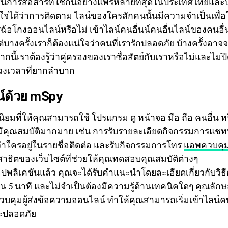
ั่นการสื่อสารที่ใช้กันอย่างแพร่หลายที่สุดในประเทศไทยและ
เข้าใจได้ว่าการติดตาม ไลน์ของใครสักคนนั้นมีความจำเป็นเพื่อ
้อโกงออนไลน์หรือไม่ เข้าไลน์คนอื่นน์คนอื่นไลน์ของคนอื่
บางครั้งเราก็ต้องแน่ใจว่าคนที่เรารักปลอดภัย บ้างครั้งอาจ
ี้เราต้องรู้ว่าคู่ครองของเราซื่อสัตย์กับเราหรือไม่และไม่ปิ
่วงเวลาที่ยากลำบาก
น์ด้วย mSpy
ยมที่ให้คุณสามารถใช้ โปรแกรม ดู หน้าจอ มือ ถือ คนอื่น ห
้มีคุณสมบัติมากมาย เช่น การรับรายละเอียดกิจกรรมการแชทที่ง
่าใครอยู่ในรายชื่อติดต่อ และรับกิจกรรมการโทร
แอพควบคุมม
สาธิตของเว็บไซต์ที่ช่วยให้คุณทดสอบคุณสมบัติต่างๆ
อปพลิเคชันแล้ว คุณจะได้รับคำแนะนำโดยละเอียดเกี่ยวกับวิธ
ยใน 5 นาที และไม่จำเป็นต้องมีความรู้ด้านเทคนิคใดๆ คุณล
บคุมผู้ส่งข้อความออนไลน์ ทำให้คุณสามารถเริ่มเข้าไลน์คนอ
ละปลอดภัย