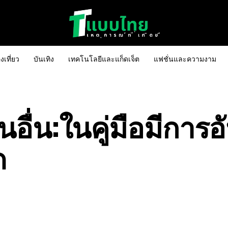
งเที่ยว
บันเทิง
เทคโนโลยีและแก็ดเจ็ต
แฟชั่นและความงาม
อื่น:ในคู่มือมีการอ
ด