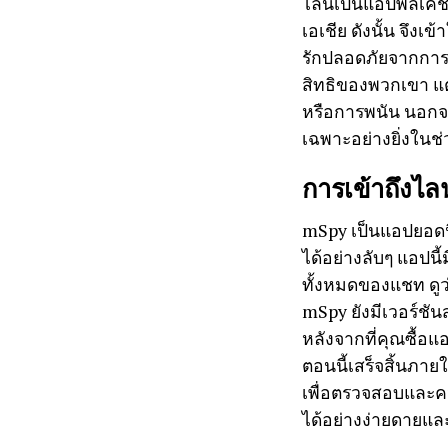
ไลน์เป็นแอปพลิเคช
เอเชีย ดังนั้น จึง
รักปลอดภัยจากการฉ
สิทธิของพวกเขา แต่
หรือการพนัน นอกจากน
เฉพาะอย่างยิ่งในช
การเข้าถึงไล
mSpy เป็นแอปยอดนิ
ได้อย่างลับๆ แอปนี
ทั้งหมดของแชท ดูว
mSpy ยังมีเวอร์ชัน
หลังจากที่คุณซื้อแ
ตอนนี้เสร็จสิ้นภา
เพื่อตรวจสอบและคว
ได้อย่างง่ายดายแ