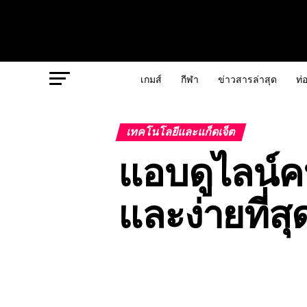
เกมส์
กีฬา
ข่าวสารล่าสุด
ท่อ
เทคโนโลยีและแก็ดเจ็ต
แอบดูไลน์คน
และง่ายที่สุ