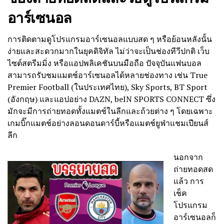
อาร์เซนอล
การติดตามดูโปรแกรมอาร์เซนอลแบบสด ๆ หรือย้อนหลังนั้น
ง่ายและสะดวกมากในยุคดิจิทัล ไม่ว่าจะเป็นช่องทีวีปกติ เว็บ
ไซต์สตรีมมิ่ง หรือแอปพลิเคชันบนมือถือ ปัจจุบันแฟนบอล
สามารถรับชมแมตช์อาร์เซนอลได้หลายช่องทาง เช่น True
Premier Football (ในประเทศไทย), Sky Sports, BT Sport
(อังกฤษ) และแอปอย่าง DAZN, beIN SPORTS CONNECT ซึ่ง
มักจะมีการถ่ายทอดทั้งแมตช์ในลีกและถ้วยต่าง ๆ โดยเฉพาะ
เกมบิ๊กแมตช์อย่างลอนดอนดาร์บี้หรือแมตช์ยูฟ่าแชมเปียนส์
ลีก
นอกจาก
ถ่ายทอดสด
แล้ว การ
เช็ค
โปรแกรม
อาร์เซนอลก็