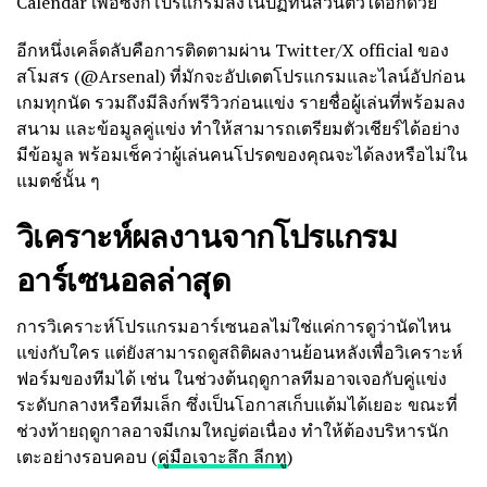
Calendar เพื่อซิงก์โปรแกรมลงในปฏิทินส่วนตัวได้อีกด้วย
อีกหนึ่งเคล็ดลับคือการติดตามผ่าน Twitter/X official ของ
สโมสร (@Arsenal) ที่มักจะอัปเดตโปรแกรมและไลน์อัปก่อน
เกมทุกนัด รวมถึงมีลิงก์พรีวิวก่อนแข่ง รายชื่อผู้เล่นที่พร้อมลง
สนาม และข้อมูลคู่แข่ง ทำให้สามารถเตรียมตัวเชียร์ได้อย่าง
มีข้อมูล พร้อมเช็คว่าผู้เล่นคนโปรดของคุณจะได้ลงหรือไม่ใน
แมตช์นั้น ๆ
วิเคราะห์ผลงานจากโปรแกรม
อาร์เซนอลล่าสุด
การวิเคราะห์โปรแกรมอาร์เซนอลไม่ใช่แค่การดูว่านัดไหน
แข่งกับใคร แต่ยังสามารถดูสถิติผลงานย้อนหลังเพื่อวิเคราะห์
ฟอร์มของทีมได้ เช่น ในช่วงต้นฤดูกาลทีมอาจเจอกับคู่แข่ง
ระดับกลางหรือทีมเล็ก ซึ่งเป็นโอกาสเก็บแต้มได้เยอะ ขณะที่
ช่วงท้ายฤดูกาลอาจมีเกมใหญ่ต่อเนื่อง ทำให้ต้องบริหารนัก
เตะอย่างรอบคอบ (
คู่มือเจาะลึก ลีกทู
)