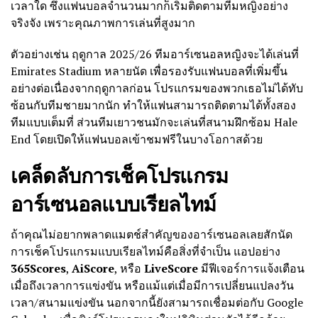
เวลาใด ซึ่งแฟนบอลจำนวนมากก็เริ่มติดตามทีมหญิงอย่าง
จริงจัง เพราะคุณภาพการเล่นที่สูงมาก
ตัวอย่างเช่น ฤดูกาล 2025/26 ทีมอาร์เซนอลหญิงจะได้เล่นที่
Emirates Stadium หลายนัด เพื่อรองรับแฟนบอลที่เพิ่มขึ้น
อย่างต่อเนื่องจากฤดูกาลก่อน โปรแกรมของพวกเธอไม่ได้ทับ
ซ้อนกับทีมชายมากนัก ทำให้แฟนสามารถติดตามได้ทั้งสอง
ทีมแบบเต็มที่ ส่วนทีมเยาวชนมักจะเล่นที่สนามฝึกซ้อม Hale
End โดยเปิดให้แฟนบอลเข้าชมฟรีในบางโอกาสด้วย
เคล็ดลับการเช็คโปรแกรม
อาร์เซนอลแบบเรียลไทม์
ถ้าคุณไม่อยากพลาดแมตช์สำคัญของอาร์เซนอลเลยสักนัด
การเช็คโปรแกรมแบบเรียลไทม์คือสิ่งที่จำเป็น แอปอย่าง
365Scores
,
AiScore
, หรือ
LiveScore
มีฟีเจอร์การแจ้งเตือน
เมื่อถึงเวลาการแข่งขัน หรือแม้แต่เมื่อมีการเปลี่ยนแปลงวัน
เวลา/สนามแข่งขัน นอกจากนี้ยังสามารถเชื่อมต่อกับ Google