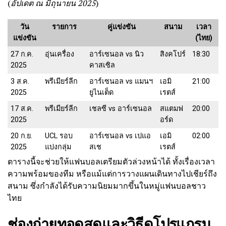
(
อัปเดต ณ มิถุนายน 2025
)
วัน
รายการ
คู่แข่งขัน
สนาม
เวลา
แข่งขัน
(ไทย)
27 ก.ค.
อุ่นเครื่อง
อาร์เซนอล vs นิว
สิงคโปร์
18:30
2025
คาสเซิล
3 ส.ค.
พรีเมียร์ลีก
อาร์เซนอล vs แมนฯ
เอมิ
21:00
2025
ยูไนเต็ด
เรตส์
17 ส.ค.
พรีเมียร์ลีก
เชลซี vs อาร์เซนอล
สแตมฟ
20:00
2025
อร์ด
20 ก.ย.
UCL รอบ
อาร์เซนอล vs เปแอ
เอมิ
02:00
2025
แบ่งกลุ่ม
สเช
เรตส์
ตารางนี้จะช่วยให้แฟนบอลเตรียมตัวล่วงหน้าได้ ทั้งเรื่องเวลา
ความพร้อมของทีม หรือแม้แต่การวางแผนเดินทางไปเชียร์ถึง
สนาม ซึ่งกำลังได้รับความนิยมมากขึ้นในหมู่แฟนบอลชาว
ไทย
ช่องถ่ายทอดสดและวิธีดูโปรแกรม