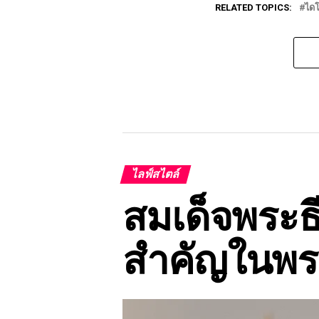
RELATED TOPICS:
ไดโ
ไลฟ์สไตล์
สมเด็จพระธ
สำคัญในพร