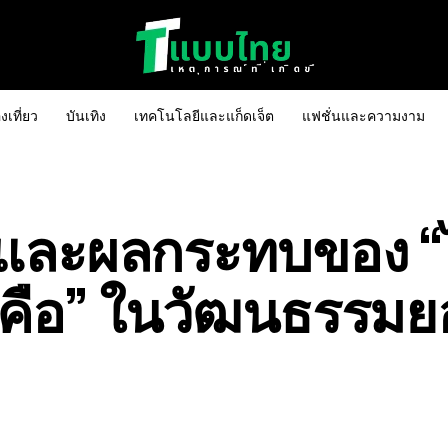
งเที่ยว
บันเทิง
เทคโนโลยีและแก็ดเจ็ต
แฟชั่นและความงาม
ละผลกระทบของ “ไ
องคือ” ในวัฒนธรรม