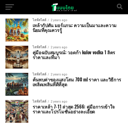
ไลฟ์สไตล์
2 years ago
เหล้ากัปตัน มอร์แกน: ความเป็นมาและความ
นิยมที่คุณควรรู้
ไลฟ์สไตล์
2 years ago
คู่มือฉบับสมบูรณ์: วอดก้า kulov vodka 1 ลิตร
ราคาและที่มา
ไลฟ์สไตล์
2 years ago
ค้นพบค่าของแสงโสม 700 ml ราคา และวิธีการ
เพลิดเพลินที่ดีที่สุด
ไลฟ์สไตล์
2 years ago
ราคาเหล้า 7-11 ล่าสุด 2566: คู่มือการเข้าใจ
ราคาและโปรโมชั่นอย่างละเอียด