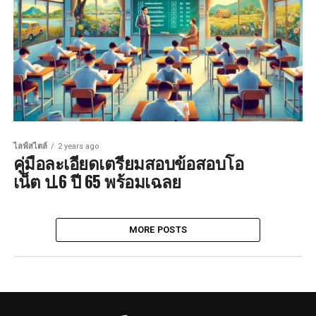
ไลฟ์สไตล์
2 years ago
คู่มือละเอียดเตรียมสอบข้อสอบโอ
เน็ต ป.6 ปี 65 พร้อมเฉลย
MORE POSTS