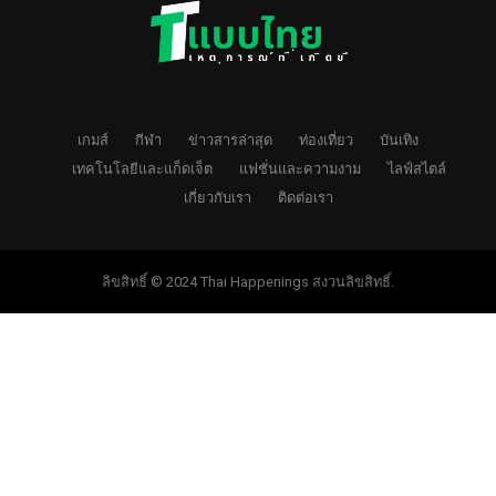
เกมส์
กีฬา
ข่าวสารล่าสุด
ท่องเที่ยว
บันเทิง
เทคโนโลยีและแก็ดเจ็ต
แฟชั่นและความงาม
ไลฟ์สไตล์
เกี่ยวกับเรา
ติดต่อเรา
ลิขสิทธิ์ © 2024 Thai Happenings สงวนลิขสิทธิ์.