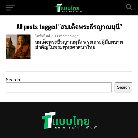
All posts tagged "สมเด็จพระธีรญาณมุนี"
ไลฟ์สไตล์
11 months ago
สมเด็จพระธีรญาณมุนี: พระเถระผู้มีบทบาท
สำคัญในพระพุทธศาสนาไทย
Search
Search