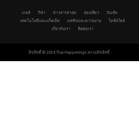
เกมส์
กีฬา
ข่าวสารล่าสุด
ท่องเที่ยว
บันเทิง
เทคโนโลยีและแก็ดเจ็ต
แฟชั่นและความงาม
ไลฟ์สไตล์
เกี่ยวกับเรา
ติดต่อเรา
ลิขสิทธิ์ © 2024 Thai Happenings สงวนลิขสิทธิ์.