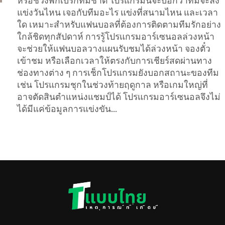
หรือช่วงพักเบรกทีมชาติ โปรแกรมนี้จะบอกว่าทีมจะลง
แข่งวันไหน เจอกับทีมอะไร แข่งที่สนามไหน และเวลา
ใด เหมาะสำหรับแฟนบอลที่ต้องการติดตามทีมรักอย่าง
ใกล้ชิดทุกสัปดาห์ การรู้โปรแกรมอาร์เซนอลล่วงหน้า
จะช่วยให้แฟนบอลวางแผนรับชมได้ล่วงหน้า จองตั๋ว
เข้าชม หรือเลือกเวลาให้ตรงกับการเชียร์สดผ่านทาง
ช่องทางต่าง ๆ การเช็กโปรแกรมยังบอกสถานะของทีม
เช่น โปรแกรมชุกในช่วงท้ายฤดูกาล หรือเกมใหญ่ที่
อาจตัดสินตำแหน่งแชมป์ได้ โปรแกรมอาร์เซนอลจึงไม่
ได้มีแค่ข้อมูลการแข่งขัน...