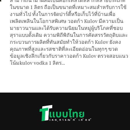
สามารถนำมาผสมเป็นค็อกเทลได้หลากหลายประเภท
ในขนาด 1 ลิตร ถือเป็นขนาดที่เหมาะสมสำหรับการใช้
งานทั่วไป ทั้งในการจัดปาร์ตี้หรือเก็บไว้ที่บ้านเพื่อ
เพลิดเพลินในโอกาสพิเศษ วอดก้า Kulov มีความเป็น
มายาวนานและได้รับความนิยมในหมู่ผู้บริโภคที่ชอบ
สุราแบบดั้งเดิม ความพิถีพิถันในการคัดสรรวัตถุดิบและ
กระบวนการผลิตที่ทันสมัยทำให้วอดก้า Kulov ยังคง
คุณภาพที่สูงและรสชาติที่ละเอียดอ่อนในทุกๆ ขวด
ข้อมูลเชิงลึกเกี่ยวกับราคาวอดก้า Kulov ตรวจสอบแนว
โน้มkulov vodka 1 ลิตร...