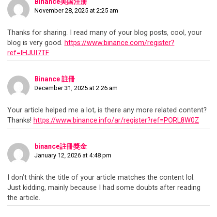
Binance美国注册
November 28, 2025 at 2:25 am
Thanks for sharing. I read many of your blog posts, cool, your
blog is very good.
https://www.binance.com/register?
ref=IHJUI7TF
Binance 註冊
December 31, 2025 at 2:26 am
Your article helped me a lot, is there any more related content?
Thanks!
https://www.binance.info/ar/register?ref=PORL8W0Z
binance註冊獎金
January 12, 2026 at 4:48 pm
I don’t think the title of your article matches the content lol.
Just kidding, mainly because I had some doubts after reading
the article.