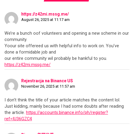
https://z42mi.mssg.me/
August 26, 2025 at 11:17 am
We’re a bunch oof volunteers and opening a new scheme in our
community.
Yoour site offereed us with helpful info to work on. You’ve
done a formidable job and
our entire community wil probably be hankful to you.
https://z42mi.mssg.me/
Rejestracja na Binance US
November 26, 2025 at 11:57 am
I don’t think the title of your article matches the content lol.
Just kidding, mainly because I had some doubts after reading
the article.
https://accounts.binance.info/ph/register?
ref=IU36GZC4