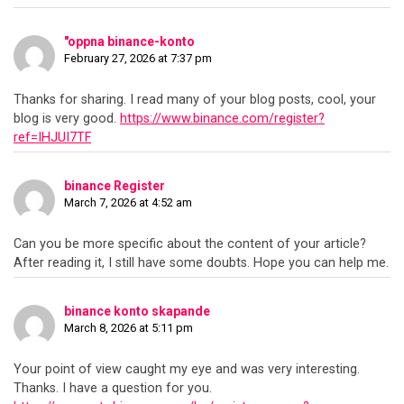
"oppna binance-konto
February 27, 2026 at 7:37 pm
Thanks for sharing. I read many of your blog posts, cool, your
blog is very good.
https://www.binance.com/register?
ref=IHJUI7TF
binance Register
March 7, 2026 at 4:52 am
Can you be more specific about the content of your article?
After reading it, I still have some doubts. Hope you can help me.
binance konto skapande
March 8, 2026 at 5:11 pm
Your point of view caught my eye and was very interesting.
Thanks. I have a question for you.