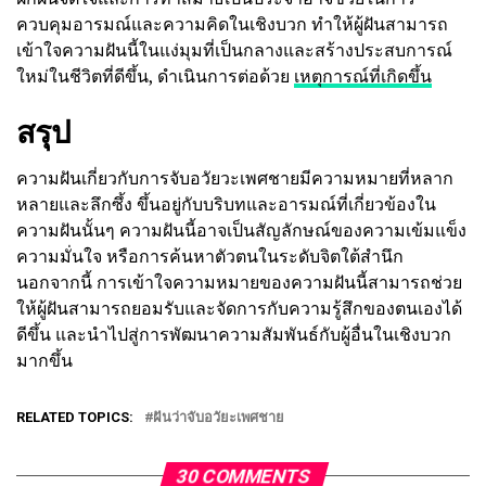
ควบคุมอารมณ์และความคิดในเชิงบวก ทำให้ผู้ฝันสามารถ
เข้าใจความฝันนี้ในแง่มุมที่เป็นกลางและสร้างประสบการณ์
ใหม่ในชีวิตที่ดีขึ้น, ดำเนินการต่อด้วย
เหตุการณ์ที่เกิดขึ้น
สรุป
ความฝันเกี่ยวกับการจับอวัยวะเพศชายมีความหมายที่หลาก
หลายและลึกซึ้ง ขึ้นอยู่กับบริบทและอารมณ์ที่เกี่ยวข้องใน
ความฝันนั้นๆ ความฝันนี้อาจเป็นสัญลักษณ์ของความเข้มแข็ง
ความมั่นใจ หรือการค้นหาตัวตนในระดับจิตใต้สำนึก
นอกจากนี้ การเข้าใจความหมายของความฝันนี้สามารถช่วย
ให้ผู้ฝันสามารถยอมรับและจัดการกับความรู้สึกของตนเองได้
ดีขึ้น และนำไปสู่การพัฒนาความสัมพันธ์กับผู้อื่นในเชิงบวก
มากขึ้น
RELATED TOPICS:
ฝันว่าจับอวัยะเพศชาย
30 COMMENTS