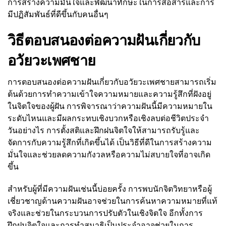
การสร้างความมั่นใจและพัฒนาทักษะในการสื่อสารและการ
มีปฏิสัมพันธ์ที่ดีขึ้นกับคนอื่นๆ
วิธีตอบสนองต่อความฝันเกี่ยวกับ
อวัยวะเพศชาย
การตอบสนองต่อความฝันเกี่ยวกับอวัยวะเพศชายสามารถเริ่ม
ต้นด้วยการทำความเข้าใจความหมายและความรู้สึกที่ฝังอยู่
ในจิตใจของผู้ฝัน การพิจารณาว่าความฝันนี้มีความหมายใน
ระดับไหนและมีผลกระทบเชิงบวกหรือเชิงลบต่อชีวิตประจำ
วันอย่างไร การตั้งสติและฝึกฝนจิตใจให้สามารถรับรู้และ
จัดการกับความรู้สึกที่เกิดขึ้นได้ เป็นวิธีที่ดีในการสร้างความ
มั่นใจและช่วยลดความกังวลหรือความไม่สบายใจที่อาจเกิด
ขึ้น
สำหรับผู้ที่มีความฝันเช่นนี้บ่อยครั้ง การพบนักจิตวิทยาหรือผู้
เชี่ยวชาญด้านความฝันอาจช่วยในการค้นหาความหมายที่แท้
จริงและช่วยในกระบวนการปรับตัวในเชิงจิตใจ อีกทั้งการ
ฝึกฝนจิตใจและการทำสมาธิเป็นประจำอาจช่วยในการ