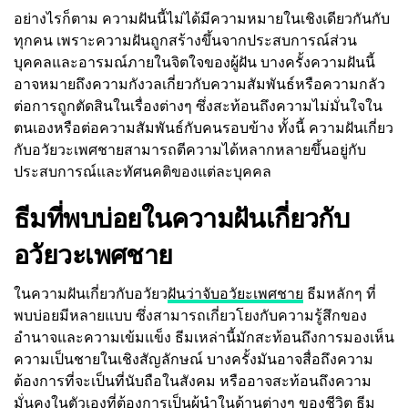
อย่างไรก็ตาม ความฝันนี้ไม่ได้มีความหมายในเชิงเดียวกันกับ
ทุกคน เพราะความฝันถูกสร้างขึ้นจากประสบการณ์ส่วน
บุคคลและอารมณ์ภายในจิตใจของผู้ฝัน บางครั้งความฝันนี้
อาจหมายถึงความกังวลเกี่ยวกับความสัมพันธ์หรือความกลัว
ต่อการถูกตัดสินในเรื่องต่างๆ ซึ่งสะท้อนถึงความไม่มั่นใจใน
ตนเองหรือต่อความสัมพันธ์กับคนรอบข้าง ทั้งนี้ ความฝันเกี่ยว
กับอวัยวะเพศชายสามารถตีความได้หลากหลายขึ้นอยู่กับ
ประสบการณ์และทัศนคติของแต่ละบุคคล
ธีมที่พบบ่อยในความฝันเกี่ยวกับ
อวัยวะเพศชาย
ในความฝันเกี่ยวกับอวัยว
ฝันว่าจับอวัยะเพศชาย
ธีมหลักๆ ที่
พบบ่อยมีหลายแบบ ซึ่งสามารถเกี่ยวโยงกับความรู้สึกของ
อำนาจและความเข้มแข็ง ธีมเหล่านี้มักสะท้อนถึงการมองเห็น
ความเป็นชายในเชิงสัญลักษณ์ บางครั้งมันอาจสื่อถึงความ
ต้องการที่จะเป็นที่นับถือในสังคม หรืออาจสะท้อนถึงความ
มั่นคงในตัวเองที่ต้องการเป็นผู้นำในด้านต่างๆ ของชีวิต ธีม