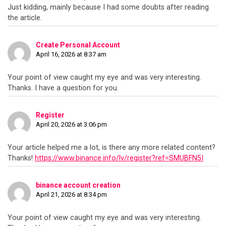
Just kidding, mainly because I had some doubts after reading
the article.
Create Personal Account
April 16, 2026 at 8:37 am
Your point of view caught my eye and was very interesting.
Thanks. I have a question for you.
Register
April 20, 2026 at 3:06 pm
Your article helped me a lot, is there any more related content?
Thanks!
https://www.binance.info/lv/register?ref=SMUBFN5I
binance account creation
April 21, 2026 at 8:34 pm
Your point of view caught my eye and was very interesting.