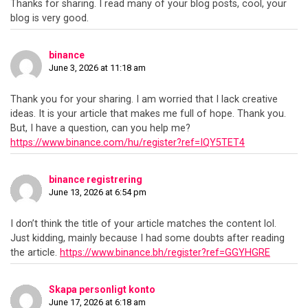
Thanks for sharing. I read many of your blog posts, cool, your
blog is very good.
binance
June 3, 2026 at 11:18 am
Thank you for your sharing. I am worried that I lack creative
ideas. It is your article that makes me full of hope. Thank you.
But, I have a question, can you help me?
https://www.binance.com/hu/register?ref=IQY5TET4
binance registrering
June 13, 2026 at 6:54 pm
I don’t think the title of your article matches the content lol.
Just kidding, mainly because I had some doubts after reading
the article.
https://www.binance.bh/register?ref=GGYHGRE
Skapa personligt konto
June 17, 2026 at 6:18 am