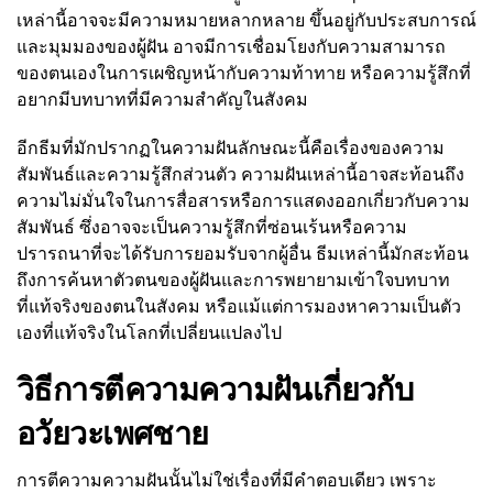
เหล่านี้อาจจะมีความหมายหลากหลาย ขึ้นอยู่กับประสบการณ์
และมุมมองของผู้ฝัน อาจมีการเชื่อมโยงกับความสามารถ
ของตนเองในการเผชิญหน้ากับความท้าทาย หรือความรู้สึกที่
อยากมีบทบาทที่มีความสำคัญในสังคม
อีกธีมที่มักปรากฏในความฝันลักษณะนี้คือเรื่องของความ
สัมพันธ์และความรู้สึกส่วนตัว ความฝันเหล่านี้อาจสะท้อนถึง
ความไม่มั่นใจในการสื่อสารหรือการแสดงออกเกี่ยวกับความ
สัมพันธ์ ซึ่งอาจจะเป็นความรู้สึกที่ซ่อนเร้นหรือความ
ปรารถนาที่จะได้รับการยอมรับจากผู้อื่น ธีมเหล่านี้มักสะท้อน
ถึงการค้นหาตัวตนของผู้ฝันและการพยายามเข้าใจบทบาท
ที่แท้จริงของตนในสังคม หรือแม้แต่การมองหาความเป็นตัว
เองที่แท้จริงในโลกที่เปลี่ยนแปลงไป
วิธีการตีความความฝันเกี่ยวกับ
อวัยวะเพศชาย
การตีความความฝันนั้นไม่ใช่เรื่องที่มีคำตอบเดียว เพราะ