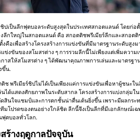
์ชิปเป็นลีกฟุตบอลระดับสูงสุดในประเทศสกอตแลนด์ โดยก่อตั้
ีกใหญ่ในสกอตแลนด์ คือ สกอตติชพรีเมียร์ลีกและสกอตติช
้งคือเพื่อสร้างโครงสร้างการแข่งขันที่มีมาตรฐานระดับสูงมา
่งขันของสโมสรต่าง ๆ การรวมลีกนี้ไม่เพียงแต่เพิ่มความ
ดโอกาสให้สโมสรต่าง ๆ ได้พัฒนาคุณภาพการเล่นและมาตรฐานข
ขึ้น.
 พรีเมียร์ชิปไม่ได้เป็นเพียงแค่การแข่งขันเพื่อหาผู้ชนะในลีก
้เล่นได้แสดงศักยภาพในระดับสากล โครงสร้างการแบ่งกลุ่มในช
ัดสินใจแชมป์และการตกชั้นน่าตื่นเต้นยิ่งขึ้น เพราะมีผลกระ
ีมโปรดของตนอย่างใกล้ชิด ลีกนี้จึงเป็นลีกที่มีเอกลักษณ์เฉ
ุตบอลทั่วโลก.
ร้างฤดูกาลปัจจุบัน