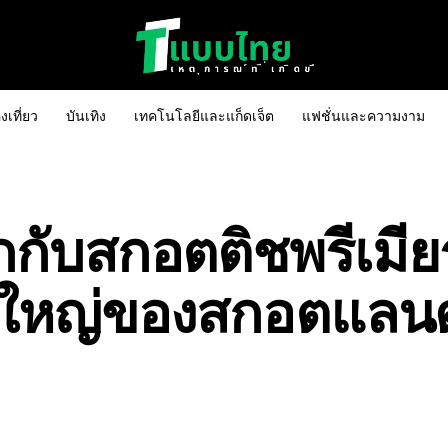
งเที่ยว
บันเทิง
เทคโนโลยีและแก็ดเจ็ต
แฟชั่นและความงาม
กกับสกอตติชพรีเมียร
ิ่งใหญ่ของสกอตแลนด