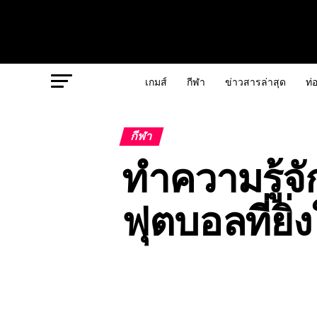
เกมส์
กีฬา
ข่าวสารล่าสุด
ท่อ
กีฬา
ทำความรู้จั
ฟุตบอลที่ย