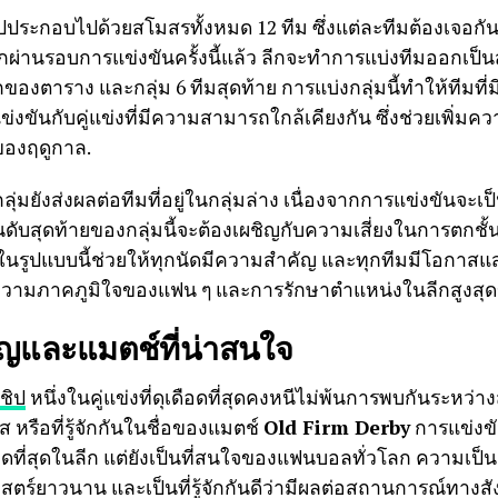
ิปประกอบไปด้วยสโมสรทั้งหมด 12 ทีม ซึ่งแต่ละทีมต้องเจอกั
ผ่านรอบการแข่งขันครั้งนี้แล้ว ลีกจะทำการแบ่งทีมออกเป็นสอ
รกของตาราง และกลุ่ม 6 ทีมสุดท้าย การแบ่งกลุ่มนี้ทำให้ทีมท
งขันกับคู่แข่งที่มีความสามารถใกล้เคียงกัน ซึ่งช่วยเพิ่
ของฤดูกาล.
่มยังส่งผลต่อทีมที่อยู่ในกลุ่มล่าง เนื่องจากการแข่งขันจะเป็น
อันดับสุดท้ายของกลุ่มนี้จะต้องเผชิญกับความเสี่ยงในการตกชั้
ันในรูปแบบนี้ช่วยให้ทุกนัดมีความสำคัญ และทุกทีมมีโอก
เพื่อความภาคภูมิใจของแฟน ๆ และการรักษาตำแหน่งในลีกสูงส
ำคัญและแมตช์ที่น่าสนใจ
ชิป
หนึ่งในคู่แข่งที่ดุเดือดที่สุดคงหนีไม่พ้นการพบกันระหว่า
 หรือที่รู้จักกันในชื่อของแมตช์
Old Firm Derby
การแข่งขัน
ียดที่สุดในลีก แต่ยังเป็นที่สนใจของแฟนบอลทั่วโลก ความเป็น
ศาสตร์ยาวนาน และเป็นที่รู้จักกันดีว่ามีผลต่อสถานการณ์ทา