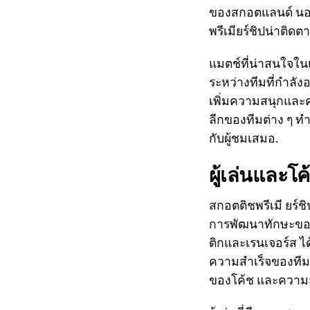
ของสกอตแลนด์ นอกจ
พรีเมียร์ชิปน่าติด
แมตช์ที่น่าสนใจในแ
ระหว่างทีมที่กำลังอ
เพิ่มความสนุกและ
ลีกของทีมต่าง ๆ ท
กับผู้ชมเสมอ.
ผู้เล่นและโค
สกอตติชพรีเมี ยร์ช
การพัฒนาทักษะของต
ติกและเรนเจอร์ส ไ
ความสำเร็จของทีม
ของโค้ช และความสาม