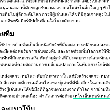
มารถโดดเด่นไม่เพียงแต่ช่วยให้ทีมมีผลงานที่ดี แต่ยังเป็นตัว
 ผู้เล่นเหล่านี้มักจะถูกจับตามองจากสโมสรในลีกใหญ่ ๆ ทั่ว
ยทีมไปสู่ลีกระดับโลก การมีผู้เล่นและโค้ชที่มีคุณภาพสูงในลี
อตติชพรีเ มียร์ชิปเป็นที่สนใจในระดับสากล.
ายทีม
์ชิป การย้ายทีมเป็นอีกหนึ่งปัจจัยที่มีผลต่อการเปลี่ยนแปลงข
มักจะมีผลต่อฟอร์มการเล่นของทีม และอาจช่วยเพิ่มโอกาสใ
ในทีมที่มีแผนการเสริมทัพด้วยผู้เล่นที่มีประสบการณ์และทักษ
อแฟนบอลที่คอยติดตามการเปลี่ยนแปลงภายในทีมอย่างใกล้ชิด
งแต่ส่งผลกระทบในระดับสโมสรเท่านั้น แต่ยังสร้างผลกระทบ
ลีก เพราะมีการเคลื่อนไหวของผู้เล่นที่มีชื่อเสียงในสกอตติช พ
้างผู้เล่นและโค้ชฝีมือดีที่ถูกจับตามองจากทั่วโลก การย้ายทีม
ลติดตามอย่างต่อเนื่อง. ดำเนินการต่อด้วย
เทโร เอ็นเตอร์เทนเม
ละแนวโน้ม