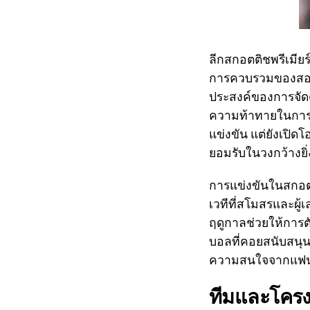
ลีกสกอตติชพรีเมียร
การควบรวมของสองล
ประสงค์ของการจัดตั
ความท้าทายในการแข
แข่งขัน แต่ยังเปิ
ยอมรับในวงกว้างยิ่ง
การแข่งขันในสกอตติช
เวทีที่สโมสรและผู
ฤดูกาลช่วยให้การต
บอลที่คอยสนับสนุนท
ความสนใจจากแฟนฟ
ทีมและโครงส