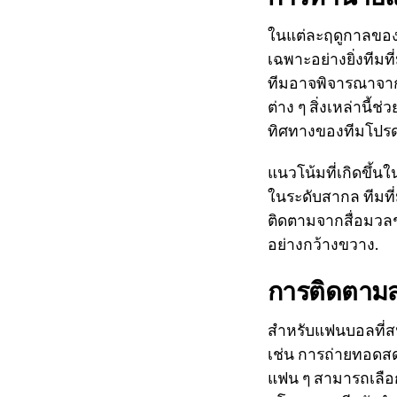
ในแต่ละฤดูกาลของส
เฉพาะอย่างยิ่งทีม
ทีมอาจพิจารณาจาก
ต่าง ๆ สิ่งเหล่าน
ทิศทางของทีมโปรดได
แนวโน้มที่เกิดขึ้
ในระดับสากล ทีมที
ติดตามจากสื่อมวลช
อย่างกว้างขวาง.
การติดตามสก
สำหรับแฟนบอลที่สน
เช่น การถ่ายทอดสด
แฟน ๆ สามารถเลือ